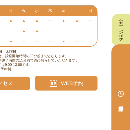
月
火
水
木
金
土
日
●
●
●
ー
●
★
ー
ー
●
●
ー
ー
ー
ー
WEB問診票
●
ー
ー
ー
●
ー
ー
日・木曜日
は、診察開始時間の30分前までとなります。
察終了時間の15分前で締め切らせていただきます。
:00-13:00です。
完全予約制）
クセス
WEB予約